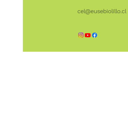
cel@eusebiolillo.cl