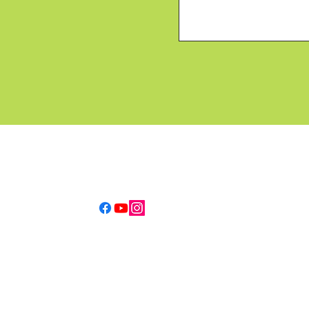
Tel: (51) 247 2430
cel@eusebiolillo.cl
© 2025 Todos los derechos reservados, Colegio Eusebio Lillo.