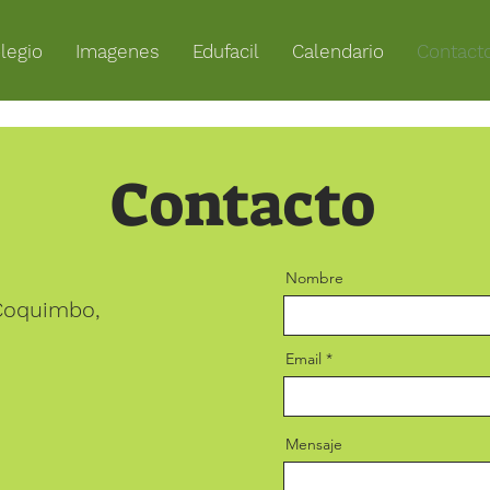
legio
Imagenes
Edufacil
Calendario
Contact
Contacto
Nombre
 Coquimbo,
Email
Mensaje