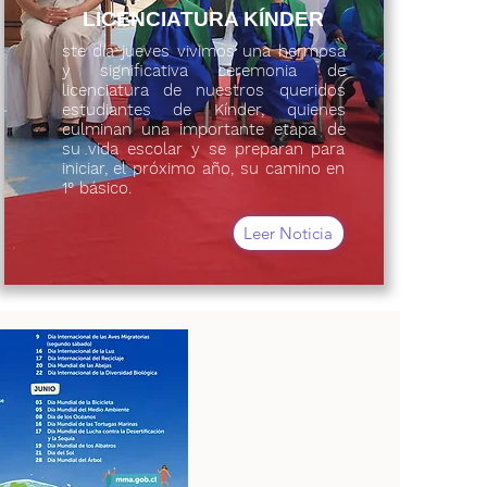
LICENCIATURA KÍNDER
ste día jueves vivimos una hermosa
y significativa ceremonia de
licenciatura de nuestros queridos
estudiantes de Kínder, quienes
culminan una importante etapa de
su vida escolar y se preparan para
iniciar, el próximo año, su camino en
1° básico.
Leer Noticia