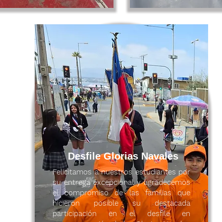
Leer más
Desfile Glorias Navales
Felicitamos a nuestros estudiantes por
su entrega excepcional y agradecemos
el compromiso de las familias que
hicieron posible su destacada
participación en el desfile en