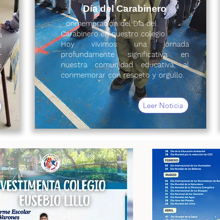
Día del Carabinero
C
onmemoración del Día del
s
Carabinero en nuestro colegio
a
Hoy vivimos una jornada
s
profundamente significativa en
r
nuestra comunidad educativa, al
s
conmemorar con respeto y orgullo.
e
s
Leer Noticia