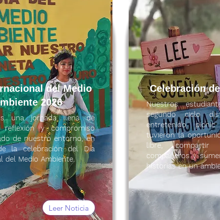
ernacional del Medio
Celebración del
mbiente 2026
Nuestros estudian
segundo ciclo di
os una jornada llena de
entretenido picnic
e, reflexión y compromiso
tuvieron la oportunid
ado de nuestro entorno, en
libre, comparti
e la celebración del Día
compañeros y sumerg
al del Medio Ambiente.
historias en un ambie
Leer Noticia