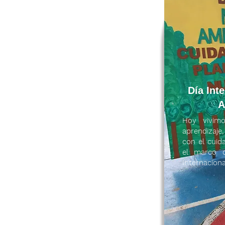
Día Int
A
Hoy vivim
aprendizaj
con el cuid
el marco d
Internacion