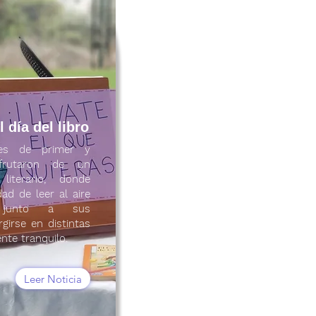
 día del libro
tes de primer y
sfrutaron de un
 literario, donde
ad de leer al aire
r junto a sus
irse en distintas
nte tranquilo.
Leer Noticia